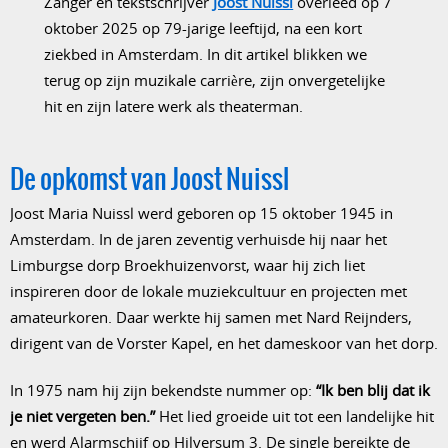
Zanger en tekstschrijver
Joost Nuissl
overleed op 7
oktober 2025 op 79-jarige leeftijd, na een kort
ziekbed in Amsterdam. In dit artikel blikken we
terug op zijn muzikale carrière, zijn onvergetelijke
hit en zijn latere werk als theaterman.
De opkomst van Joost Nuissl
Joost Maria Nuissl werd geboren op 15 oktober 1945 in
Amsterdam. In de jaren zeventig verhuisde hij naar het
Limburgse dorp Broekhuizenvorst, waar hij zich liet
inspireren door de lokale muziekcultuur en projecten met
amateurkoren. Daar werkte hij samen met Nard Reijnders,
dirigent van de Vorster Kapel, en het dameskoor van het dorp.
In 1975 nam hij zijn bekendste nummer op:
“Ik ben blij dat ik
je niet vergeten ben.”
Het lied groeide uit tot een landelijke hit
en werd Alarmschijf op Hilversum 3. De single bereikte de