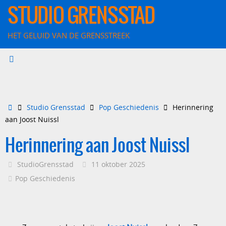
Ga
STUDIO GRENSSTAD
naar
de
HET GELUID VAN DE GRENSSTREEK
inhoud
Home
Studio Grensstad
Pop Geschiedenis
Herinnering
aan Joost Nuissl
Herinnering aan Joost Nuissl
StudioGrensstad
11 oktober 2025
Pop Geschiedenis