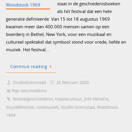
staat in de geschiedenisboeken
als hét festival dat een hele
generatie definieerde. Van 15 tot 18 augustus 1969
kwamen meer dan 400.000 mensen samen op een
boerderij in Bethel, New York, voor een muzikaal en
cultureel spektakel dat symbool stond voor vrede, liefde en
muziek. Het festival…
Continue reading
StudioGrensstad
25 februari 2025
Pop Geschiedenis
festivalgeschiedenis
,
hippiecultuur
,
Jimi Hendrix
,
muziekfestival
,
rockmuziek
,
Studio Grensstad
,
Woodstock
1969