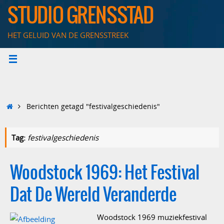
Ga
STUDIO GRENSSTAD
naar
de
HET GELUID VAN DE GRENSSTREEK
inhoud
Home
Berichten getagd "festivalgeschiedenis"
Tag:
festivalgeschiedenis
Woodstock 1969: Het Festival
Dat De Wereld Veranderde
Woodstock 1969 muziekfestival