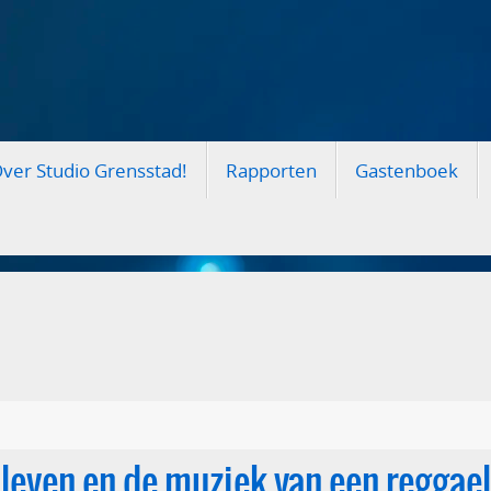
ver Studio Grensstad!
Rapporten
Gastenboek
t leven en de muziek van een regga