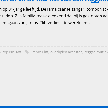
n op 81-jarige leeftijd. De Jamaicaanse zanger, componist 
r tijden. Zijn familie maakte bekend dat hij is gestorven 
 heengaan van Jimmy Cliff verliest de wereld een…
Pop Nieuws
Jimmy Cliff
,
overlijden artiesten
,
reggae muzie