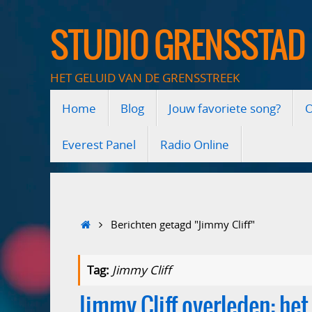
Ga
naar
STUDIO GRENSSTAD
de
inhoud
HET GELUID VAN DE GRENSSTREEK
Ga
Home
Blog
Jouw favoriete song?
O
naar
de
inhoud
Everest Panel
Radio Online
Home
Berichten getagd "Jimmy Cliff"
Tag:
Jimmy Cliff
Jimmy Cliff overleden: he