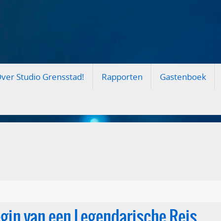
ver Studio Grensstad!
Rapporten
Gastenboek
egin van een Legendarische Reis