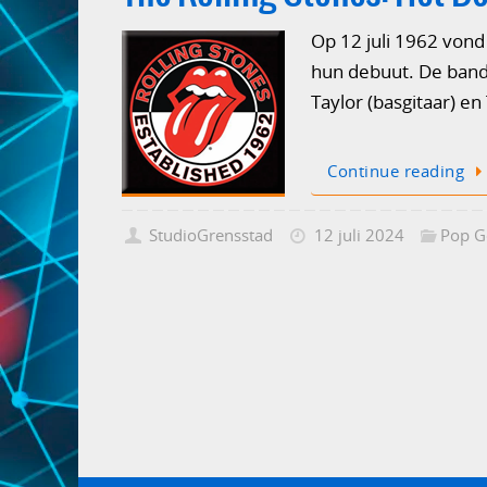
Op 12 juli 1962 vond
hun debuut. De band, 
Taylor (basgitaar) 
Continue reading
StudioGrensstad
12 juli 2024
Pop G