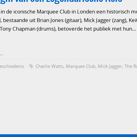
 in de iconische Marquee Club in Londen een historisch 
bestaande uit Brian Jones (gitaar), Mick Jagger (zang), Keit
en Tony Chapman (drums), betoverde het publiek met hun…
eschiedenis
Charlie Watts
,
Marquee Club
,
Mick Jagger
,
The R