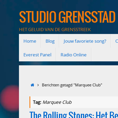
Ga
naar
STUDIO GRENSSTAD
de
inhoud
HET GELUID VAN DE GRENSSTREEK
Ga
Home
Blog
Jouw favoriete song?
O
naar
de
inhoud
Everest Panel
Radio Online
Home
Berichten getagd "Marquee Club"
Tag:
Marquee Club
The Rolling Stones: Het B