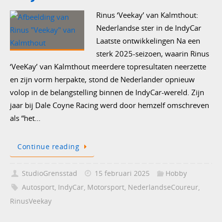
Rinus ‘Veekay’ van Kalmthout:
Nederlandse ster in de IndyCar
Laatste ontwikkelingen Na een
sterk 2025-seizoen, waarin Rinus
‘VeeKay’ van Kalmthout meerdere topresultaten neerzette
en zijn vorm herpakte, stond de Nederlander opnieuw
volop in de belangstelling binnen de IndyCar-wereld. Zijn
jaar bij Dale Coyne Racing werd door hemzelf omschreven
als “het…
Continue reading
StudioGrensstad
15 februari 2025
Hobby
Autosport
,
IndyCar
,
Motorsport
,
NederlandseCoureur
,
RinusVeekay