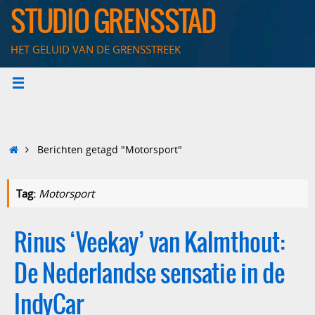
Ga
STUDIO GRENSSTAD
naar
de
HET GELUID VAN DE GRENSSTREEK
inhoud
Home
Berichten getagd "Motorsport"
Tag:
Motorsport
Rinus ‘Veekay’ van Kalmthout:
De Nederlandse sensatie in de
IndyCar