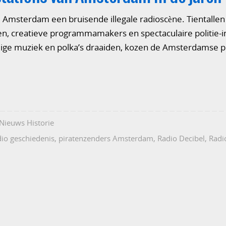
e Amsterdam een bruisende illegale radioscène. Tientalle
, creatieve programmamakers en spectaculaire politie-in
ige muziek en polka’s draaiden, kozen de Amsterdamse pir
Nieuws Historie
dio geschiedenis
,
piratenzenders Amsterdam
,
Radio Decibel
,
Radi