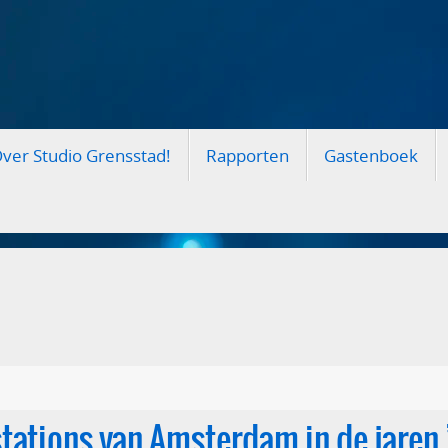
ver Studio Grensstad!
Rapporten
Gastenboek
stations van Amsterdam in de jaren