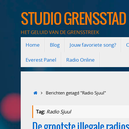
Ga
naar
STUDIO GRENSSTAD
de
inhoud
HET GELUID VAN DE GRENSSTREEK
Ga
Home
Blog
Jouw favoriete song?
O
naar
de
inhoud
Everest Panel
Radio Online
Home
Berichten getagd "Radio Sjuul"
Tag:
Radio Sjuul
De grootste illegale radio