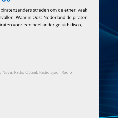
n piratenzenders streden om de ether, vaak
vallen. Waar in Oost-Nederland de piraten
aten voor een heel ander geluid: disco,
o Nova
,
Radio Octaaf
,
Radio Sjuul
,
Radio