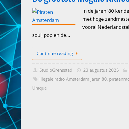
In de jaren ’80 kend
met hoge zendmasten
vooral Nederlandstal
soul, pop en de…
Continue reading
StudioGrensstad
23 augustus 2025
illegale radio Amsterdam jaren 80
,
piratenra
Unique