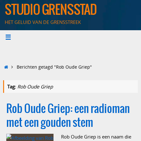
Ga
STUDIO GRENSSTAD
naar
de
HET GELUID VAN DE GRENSSTREEK
inhoud
Home
Berichten getagd "Rob Oude Griep"
Tag:
Rob Oude Griep
Rob Oude Griep: een radioman
met een gouden stem
Rob Oude Griep is een naam die