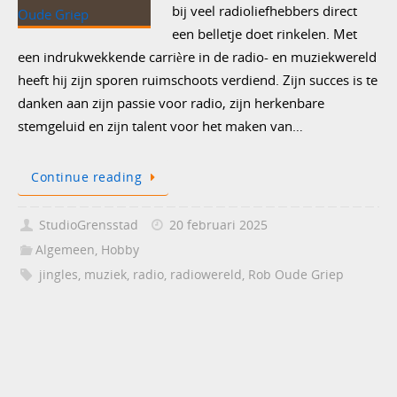
bij veel radioliefhebbers direct
een belletje doet rinkelen. Met
een indrukwekkende carrière in de radio- en muziekwereld
heeft hij zijn sporen ruimschoots verdiend. Zijn succes is te
danken aan zijn passie voor radio, zijn herkenbare
stemgeluid en zijn talent voor het maken van…
Continue reading
StudioGrensstad
20 februari 2025
Algemeen
,
Hobby
jingles
,
muziek
,
radio
,
radiowereld
,
Rob Oude Griep