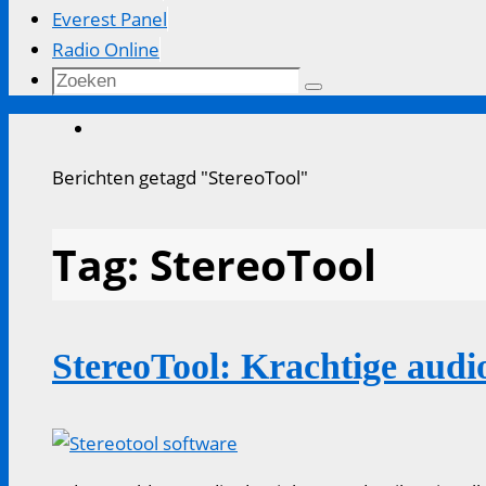
Everest Panel
Radio Online
Zoeken
Zoeken
naar:
Home
Berichten getagd "StereoTool"
Tag:
StereoTool
StereoTool: Krachtige audi