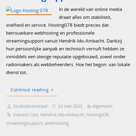
In de wereld van online media
draait alles om stabiliteit,
snelheid en service. Hosting078 biedt precies dat:
betrouwbare webhosting en professionele
streamingsupport vanuit Hendrik-Ido-Ambacht. Dankzij
hun persoonlijke aanpak en technisch vernuft hebben ze
inmiddels een stevige reputatie opgebouwd, zowel onder
radiomakers als webbeheerders. Hoe het begon: van lokale
dienst tot…
Continue reading
StudioGrensstad
24 mei 2025
Algemeen
Everest Cast
,
Hendrik-Ido-Ambacht
,
hosting078
,
streamingsupport
,
webhosting