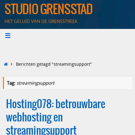
Ga
STUDIO GRENSSTAD
naar
de
HET GELUID VAN DE GRENSSTREEK
inhoud
Home
Berichten getagd "streamingsupport"
Tag:
streamingsupport
Hosting078: betrouwbare
webhosting en
streamingsupport