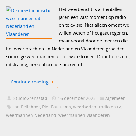
Het weerbericht is al tientallen
jaren een vast moment op radio
en televisie. Niet alleen omdat we
willen weten of het gaat regenen,
maar vooral door de mensen die
het weer brachten. In Nederland en Vlaanderen groeiden
sommige weermannen uit tot ware iconen. Door hun stem,
uitstraling, herkenbare uitspraken of…
Continue reading
StudioGrensstad
16 december 2025
Algemeen
Jan Pelleboer
,
Piet Paulusma
,
weerbericht radio en tv
,
weermannen Nederland
,
weermannen Vlaanderen