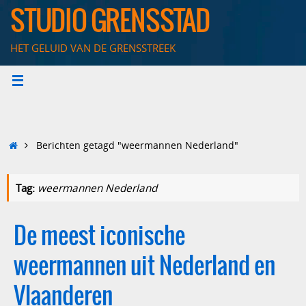
Ga
STUDIO GRENSSTAD
naar
de
HET GELUID VAN DE GRENSSTREEK
inhoud
Home
Berichten getagd "weermannen Nederland"
Tag:
weermannen Nederland
De meest iconische
weermannen uit Nederland en
Vlaanderen