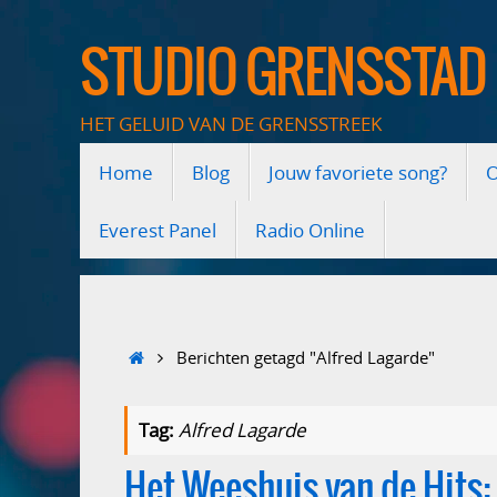
Ga
naar
STUDIO GRENSSTAD
de
inhoud
HET GELUID VAN DE GRENSSTREEK
Ga
Home
Blog
Jouw favoriete song?
O
naar
de
inhoud
Everest Panel
Radio Online
Home
Berichten getagd "Alfred Lagarde"
Tag:
Alfred Lagarde
Het Weeshuis van de Hits