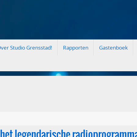
ver Studio Grensstad!
Rapporten
Gastenboek
: het legendarische radioprogramm