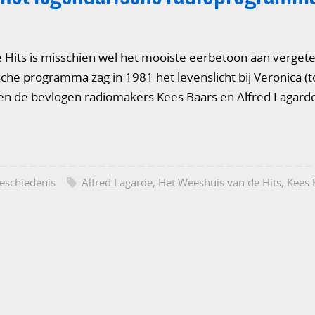
Hits is misschien wel het mooiste eerbetoon aan vergeten
ische programma zag in 1981 het levenslicht bij Veronica 
ren de bevlogen radiomakers Kees Baars en Alfred Lagarde
eschiedenis
Alfred Lagarde
,
Het Weeshuis van de Hits
,
Kees 