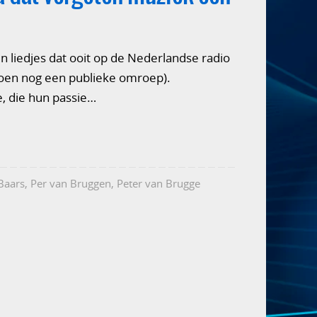
 liedjes dat ooit op de Nederlandse radio
(toen nog een publieke omroep).
, die hun passie…
Baars
,
Per van Bruggen
,
Peter van Brugge