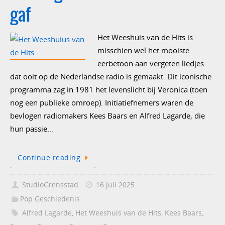
gaf
Het Weeshuis van de Hits is
misschien wel het mooiste
eerbetoon aan vergeten liedjes
dat ooit op de Nederlandse radio is gemaakt. Dit iconische
programma zag in 1981 het levenslicht bij Veronica (toen
nog een publieke omroep). Initiatiefnemers waren de
bevlogen radiomakers Kees Baars en Alfred Lagarde, die
hun passie…
Continue reading
StudioGrensstad
16 juli 2025
Pop Geschiedenis
Alfred Lagarde
,
Het Weeshuis van de Hits
,
Kees Baars
,