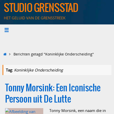
Ga
STUDIO GRENSSTAD
naar
de
HET GELUID VAN DE GRENSSTREEK
inhoud
Home
Berichten getagd "Koninklijke Onderscheiding"
Tag:
Koninklijke Onderscheiding
Tonny Morsink: Een Iconische
Persoon uit De Lutte
Tonny Morsink, een naam die in