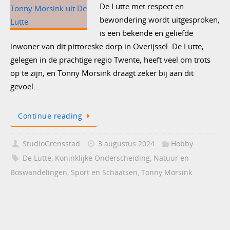
De Lutte met respect en
bewondering wordt uitgesproken,
is een bekende en geliefde
inwoner van dit pittoreske dorp in Overijssel. De Lutte,
gelegen in de prachtige regio Twente, heeft veel om trots
op te zijn, en Tonny Morsink draagt zeker bij aan dit
gevoel…
Continue reading
StudioGrensstad
3 augustus 2024
Hobby
De Lutte
,
Koninklijke Onderscheiding
,
Natuur en
Boswandelingen
,
Sport en Schaatsen
,
Tonny Morsink