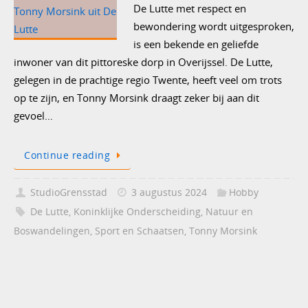
De Lutte met respect en
bewondering wordt uitgesproken,
is een bekende en geliefde
inwoner van dit pittoreske dorp in Overijssel. De Lutte,
gelegen in de prachtige regio Twente, heeft veel om trots
op te zijn, en Tonny Morsink draagt zeker bij aan dit
gevoel…
Continue reading
StudioGrensstad
3 augustus 2024
Hobby
De Lutte
,
Koninklijke Onderscheiding
,
Natuur en
Boswandelingen
,
Sport en Schaatsen
,
Tonny Morsink