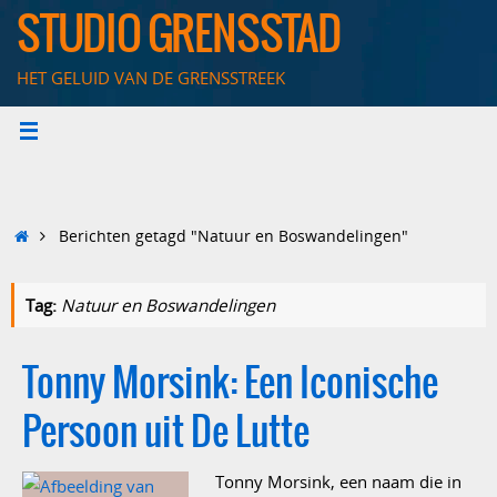
Ga
STUDIO GRENSSTAD
naar
de
HET GELUID VAN DE GRENSSTREEK
inhoud
Home
Berichten getagd "Natuur en Boswandelingen"
Tag:
Natuur en Boswandelingen
Tonny Morsink: Een Iconische
Persoon uit De Lutte
Tonny Morsink, een naam die in