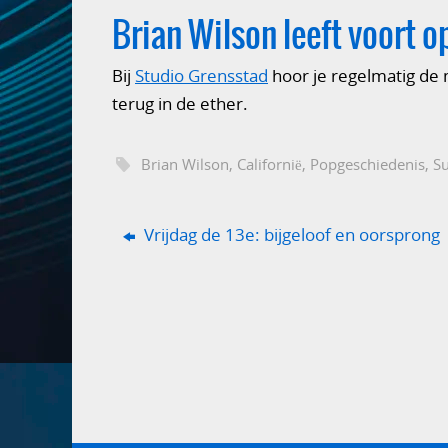
Brian Wilson leeft voort 
Bij
Studio Grensstad
hoor je regelmatig de
terug in de ether.
Brian Wilson
,
Californië
,
Popgeschiedenis
,
S
Vrijdag de 13e: bijgeloof en oorsprong