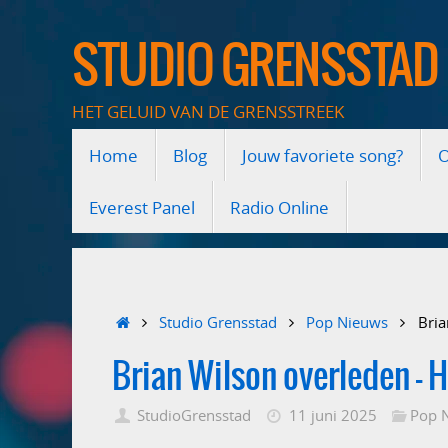
Ga
naar
STUDIO GRENSSTAD
de
inhoud
HET GELUID VAN DE GRENSSTREEK
Ga
Home
Blog
Jouw favoriete song?
O
naar
de
inhoud
Everest Panel
Radio Online
Home
Studio Grensstad
Pop Nieuws
Bria
Brian Wilson overleden – 
StudioGrensstad
11 juni 2025
Pop 