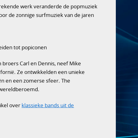
aanbrekende werk veranderde de popmuziek
oor de zonnige surfmuziek van de jaren
eiden tot popiconen
n broers Carl en Dennis, neef Mike
lifornië. Ze ontwikkelden een unieke
eën en een zomerse sfeer. The
n wereldberoemd.
tikel over
klassieke bands uit de