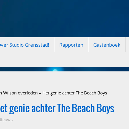
ver Studio Grensstad!
Rapporten
Gastenboek
n Wilson overleden – Het genie achter The Beach Boys
Het genie achter The Beach Boys
Nieuws